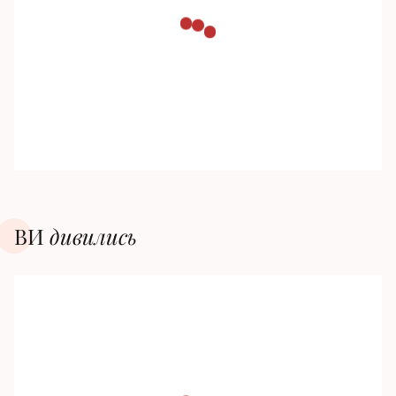
ВИ
дивилиcь