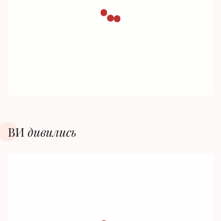
ВИ
дивилиcь