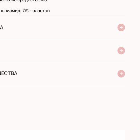
 полиамид, 7% - эластан
А
ие Новой Почты
стандарт
экспресс
 при получении в почтовом отделении
й перевод
ЩЕСТВА
от производителя
ссортимент
ты с 2005 года