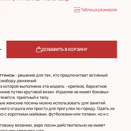
Таблица размеров
ДОБАВИТЬ В КОРЗИНУ
ггинсы
- решение для тех, кто предпочитает активный
 свободу движений.
з которой выполнена эта модель - крепкое, бархатное
анное путем круговой вязки. Изделие не имеет боковых
янется, приятный к телу.
ые женские лосины можно использовать для занятий
вного отдыха или просто для прогулки по городу. Одеть их
ко с короткими майками, футболками или топами, но и с
говому вязанию, верх лосин действительно не имеет
вого или среднего шва