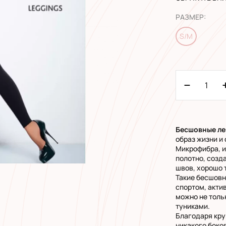
РАЗМЕР
:
S/M
Бесшовные ле
образ жизни и
Микрофибра, и
полотно, созд
швов, хорошо т
Такие бесшовн
спортом, акти
можно не толь
туниками.
Благодаря кру
никакого боко