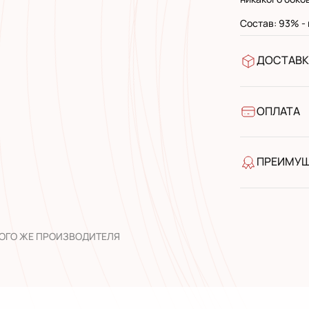
Состав: 93% -
ДОСТАВК
В отделен
УкрПочта 
УкрПочта 
ОПЛАТА
Наличными
Банковски
ПРЕИМУ
качество 
широкий а
опыт рабо
ТОГО ЖЕ ПРОИЗВОДИТЕЛЯ