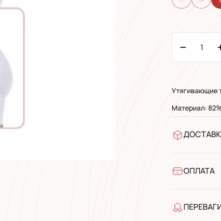
Утягивающие 
Материал: 82%
ДОСТАВК
У відділен
УкрПошта 
УкрПошта 
ОПЛАТА
Готівкою п
Банківськ
ПЕРЕВАГ
якість від