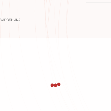
широкий а
досвід роб
 ВИРОБНИКА