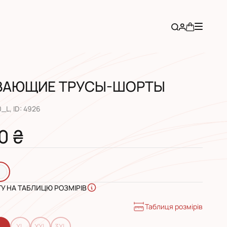
ВАЮЩИЕ ТРУСЫ-ШОРТЫ
0_L
, ID:
4926
0 ₴
ГУ НА ТАБЛИЦЮ РОЗМІРІВ
Таблиця розмірів
L
XL
XXL
3XL