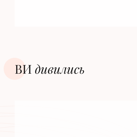
ВИ
дивилиcь