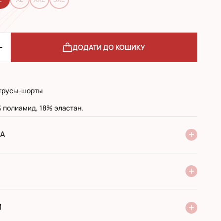
ДОДАТИ ДО КОШИКУ
трусы-шорты
 полиамид, 18% эластан.
А
ня Нової Пошти
стандарт
експресс
ри отриманні у поштовому відділенні
ий переказ
И
 виробника