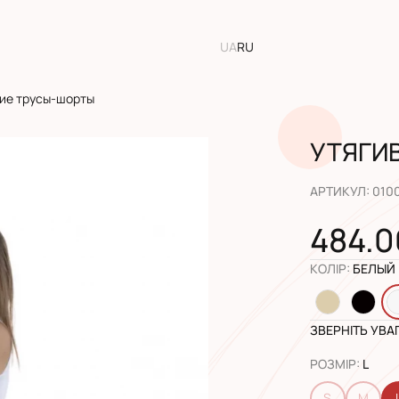
UA
RU
ие трусы-шорты
УТЯГИ
АРТИКУЛ
:
010
484.0
КОЛІР
:
БЕЛЫЙ
ЗВЕРНІТЬ УВА
РОЗМІР
:
L
S
M