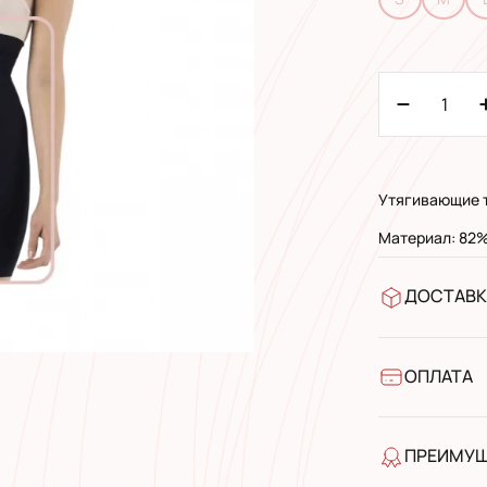
Утягивающие 
Материал: 82%
ДОСТАВК
В отделен
УкрПочта 
УкрПочта 
ОПЛАТА
Наличными
Банковски
ПРЕИМУ
качество 