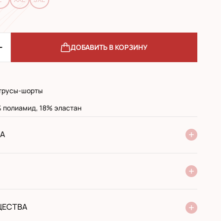
ДОБАВИТЬ В КОРЗИНУ
трусы-шорты
 полиамид, 18% эластан
А
ие Новой Почты
стандарт
экспресс
 при получении в почтовом отделении
й перевод
ЩЕСТВА
от производителя