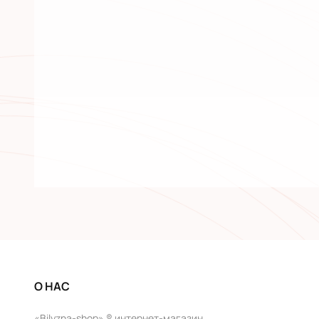
О НАС
«Bilyzna-shop» ® интернет-магазин