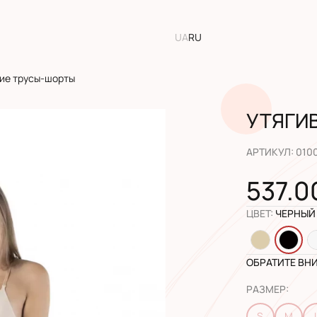
UA
RU
ие трусы-шорты
УТЯГИ
АРТИКУЛ
:
010
537.0
ЦВЕТ
:
ЧЕРНЫЙ
ОБРАТИТЕ ВН
РАЗМЕР
:
S
M