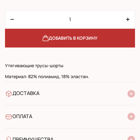
ДОБАВИТЬ В КОРЗИНУ
Утягивающие трусы-шорты
Материал: 82% полиамид, 18% эластан.
ДОСТАВКА
В отделение Новой Почты
УкрПочта стандарт
УкрПочта экспресс
ОПЛАТА
Наличными при получении в почтовом отделении
Банковский перевод
ПРЕИМУЩЕСТВА