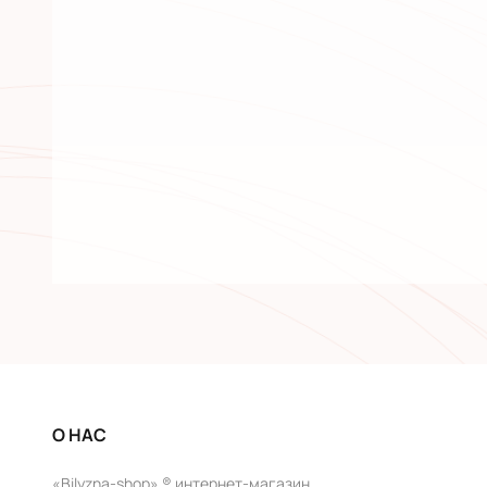
О НАС
«Bilyzna-shop» ® интернет-магазин