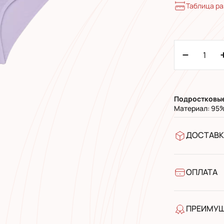
Таблица р
Подростковы
Материал: 95%
ДОСТАВК
В отделен
УкрПочта 
УкрПочта 
ОПЛАТА
Наличными
Банковски
ПРЕИМУ
качество 