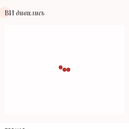
ВИ
дивилиcь