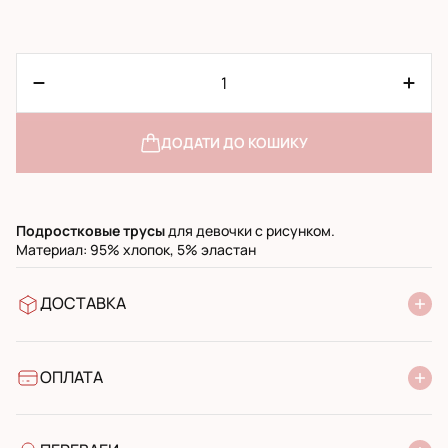
ДОДАТИ ДО КОШИКУ
Подростковые
трусы
для девочки с рисунком.
Материал: 95% хлопок, 5% эластан
ДОСТАВКА
У відділення Нової Пошти
УкрПошта стандарт
УкрПошта експресс
ОПЛАТА
Готівкою при отриманні у поштовому відділенні
Банківський переказ