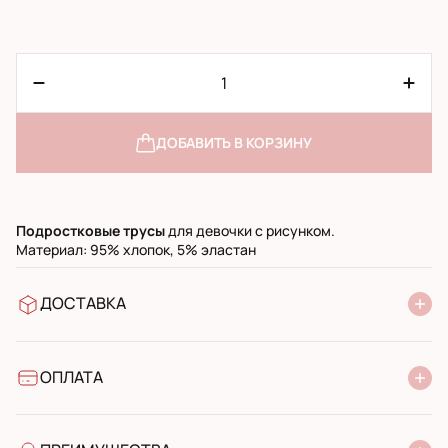
ДОБАВИТЬ В КОРЗИНУ
Подростковые
трусы
для девочки с рисунком.
Материал: 95% хлопок, 5% эластан
ДОСТАВКА
В отделение Новой Почты
УкрПочта стандарт
УкрПочта экспресс
ОПЛАТА
Наличными при получении в почтовом отделении
Банковский перевод