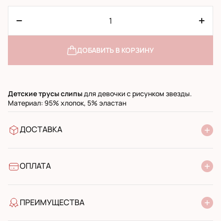
ДОБАВИТЬ В КОРЗИНУ
Детские трусы слипы
для девочки с рисунком звезды.
Материал: 95% хлопок, 5% эластан
ДОСТАВКА
В отделение Новой Почты
УкрПочта стандарт
УкрПочта экспресс
ОПЛАТА
Наличными при получении в почтовом отделении
Банковский перевод
ПРЕИМУЩЕСТВА
качество от производителя