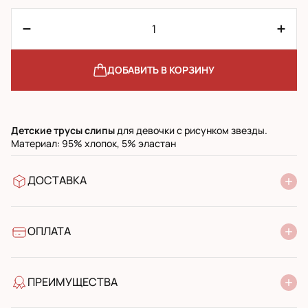
ДОБАВИТЬ В КОРЗИНУ
Детские трусы слипы
для девочки с рисунком звезды.
Материал: 95% хлопок, 5% эластан
ДОСТАВКА
В отделение Новой Почты
УкрПочта стандарт
УкрПочта экспресс
ОПЛАТА
Наличными при получении в почтовом отделении
Банковский перевод
ПРЕИМУЩЕСТВА
качество от производителя