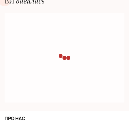
ВИ
дивилиcь
ПРО НАС