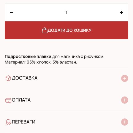
ДОДАТИ ДО КОШИКУ
Подростковые
плавки
для мальчика с рисунком.
Материал: 95% хлопок, 5% эластан.
ДОСТАВКА
У відділення Нової Пошти
УкрПошта стандарт
УкрПошта експресс
ОПЛАТА
Готівкою при отриманні у поштовому відділенні
Банківський переказ
ПЕРЕВАГИ
якість від виробника