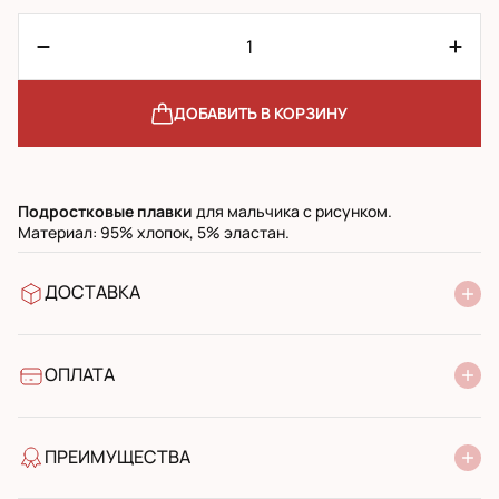
ДОБАВИТЬ В КОРЗИНУ
Подростковые
плавки
для мальчика с рисунком.
Материал: 95% хлопок, 5% эластан.
ДОСТАВКА
В отделение Новой Почты
УкрПочта стандарт
УкрПочта экспресс
ОПЛАТА
Наличными при получении в почтовом отделении
Банковский перевод
ПРЕИМУЩЕСТВА
качество от производителя