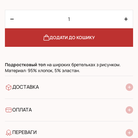
ДОДАТИ ДО КОШИКУ
Подростковый топ
на широких бретельках з рисунком.
Материал: 95% хлопок, 5% эластан.
ДОСТАВКА
У відділення Нової Пошти
УкрПошта стандарт
УкрПошта експресс
ОПЛАТА
Готівкою при отриманні у поштовому відділенні
Банківський переказ
ПЕРЕВАГИ