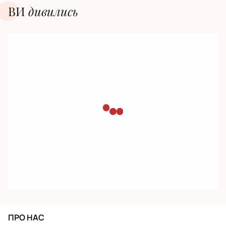
ВИ
дивилиcь
ПРО НАС