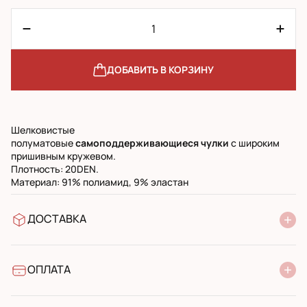
ДОБАВИТЬ В КОРЗИНУ
Шелковистые
полуматовые
самоподдерживающиеся чулки
с широким
пришивным кружевом.
Плотность: 20DEN.
Материал: 91% полиамид, 9% эластан
ДОСТАВКА
В отделение Новой Почты
УкрПочта стандарт
УкрПочта экспресс
ОПЛАТА
Наличными при получении в почтовом отделении
Банковский перевод