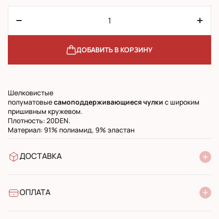
ДОБАВИТЬ В КОРЗИНУ
Шелковистые
полуматовые
самоподдерживающиеся чулки
с широким
пришивным кружевом.
Плотность: 20DEN.
Материал: 91% полиамид, 9% эластан
ДОСТАВКА
В отделение Новой Почты
УкрПочта стандарт
УкрПочта экспресс
ОПЛАТА
Наличными при получении в почтовом отделении
Банковский перевод