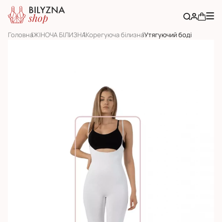
Головна
ЖІНОЧА БІЛИЗНА
Корегуюча білизна
Утягуючий боді