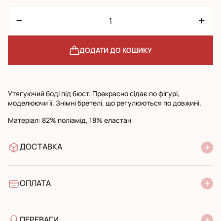
ДОДАТИ ДО КОШИКУ
Утягуючий боді під бюст. Прекрасно сідає по фігурі,
моделюючи її. Знімні бретелі, що регулюються по довжині.
Матеріал: 82% поліамід, 18% еластан
ДОСТАВКА
У відділення Нової Пошти
УкрПошта стандарт
УкрПошта експресс
ОПЛАТА
Готівкою при отриманні у поштовому відділенні
Банківський переказ
ПЕРЕВАГИ