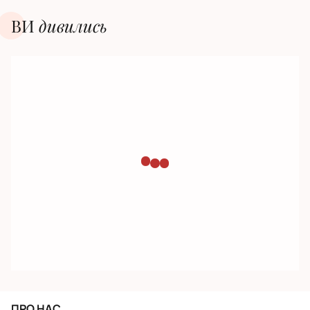
ВИ
дивилиcь
ПРО НАС