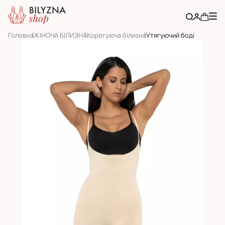
Головна
ЖІНОЧА БІЛИЗНА
Корегуюча білизна
Утягуючий боді