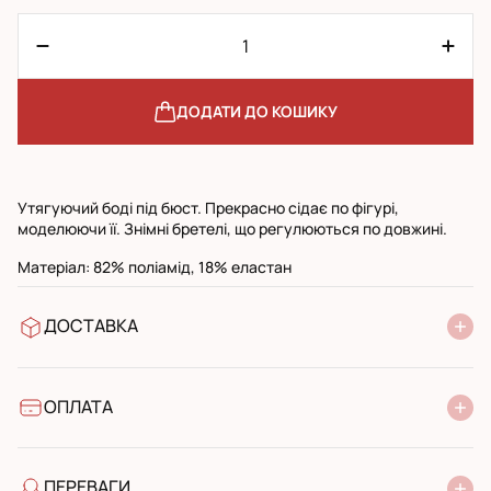
ДОДАТИ ДО КОШИКУ
Утягуючий боді під бюст. Прекрасно сідає по фігурі,
моделюючи її. Знімні бретелі, що регулюються по довжині.
Матеріал: 82% поліамід, 18% еластан
ДОСТАВКА
У відділення Нової Пошти
УкрПошта стандарт
УкрПошта експресс
ОПЛАТА
Готівкою при отриманні у поштовому відділенні
Банківський переказ
ПЕРЕВАГИ