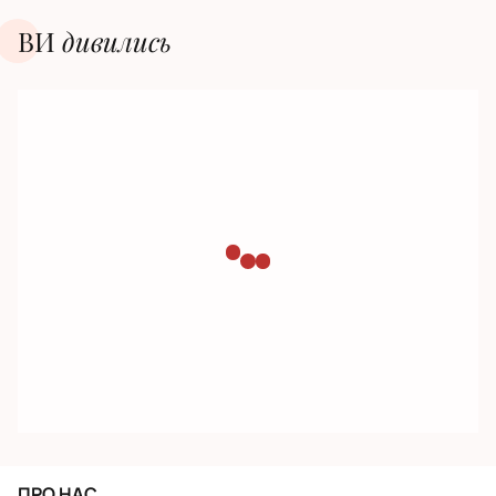
ВИ
дивилиcь
ПРО НАС