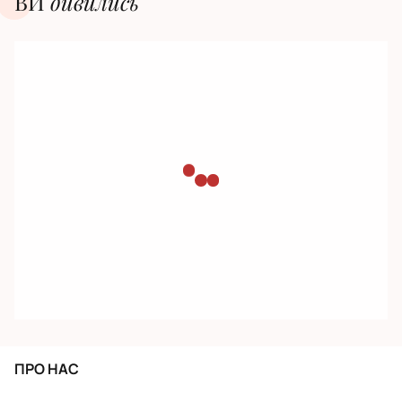
ВИ
дивилиcь
ПРО НАС