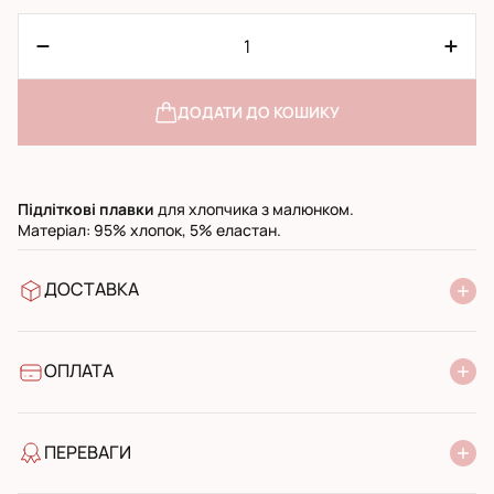
ДОДАТИ ДО КОШИКУ
Підліткові
плавки
для хлопчика з малюнком.
Матеріал: 95% хлопок, 5% еластан.
ДОСТАВКА
У відділення Нової Пошти
УкрПошта стандарт
УкрПошта експресс
ОПЛАТА
Готівкою при отриманні у поштовому відділенні
Банківський переказ
ПЕРЕВАГИ
якість від виробника