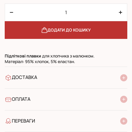
ДОДАТИ ДО КОШИКУ
Підліткові
плавки
для хлопчика з малюнком.
Матеріал: 95% хлопок, 5% еластан.
ДОСТАВКА
У відділення Нової Пошти
УкрПошта стандарт
УкрПошта експресс
ОПЛАТА
Готівкою при отриманні у поштовому відділенні
Банківський переказ
ПЕРЕВАГИ
якість від виробника