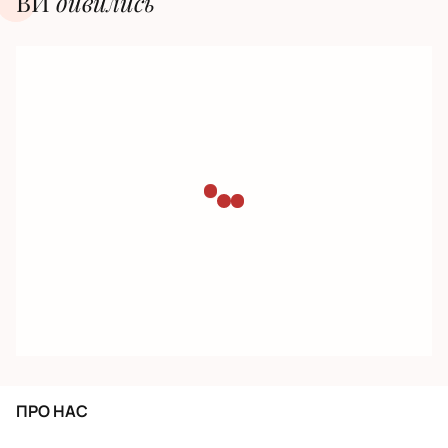
ВИ
дивилиcь
ПРО НАС