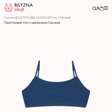
Головна
ПІДЛІТКОВА БІЛИЗНА
Топи, Ліфчики
Підлітковий топ з малюнком Смужка