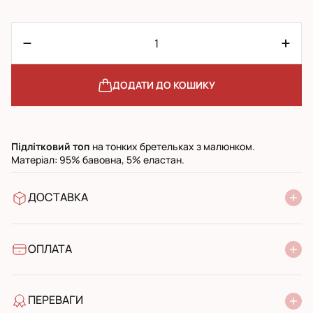
ДОДАТИ ДО КОШИКУ
Підлітковий топ
на тонких бретельках з малюнком.
Матеріал: 95% бавовна, 5% еластан.
ДОСТАВКА
У відділення Нової Пошти
УкрПошта стандарт
УкрПошта експресс
ОПЛАТА
Готівкою при отриманні у поштовому відділенні
Банківський переказ
ПЕРЕВАГИ