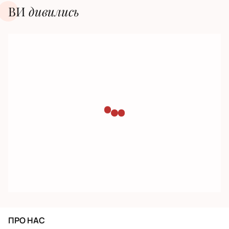
ВИ
дивилиcь
ПРО НАС