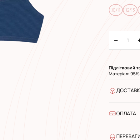
10/11
12/13
Підлітковий 
Матеріал: 95%
ДОСТАВК
У відділен
УкрПошта 
УкрПошта 
ОПЛАТА
Готівкою п
Банківськ
ПЕРЕВАГ