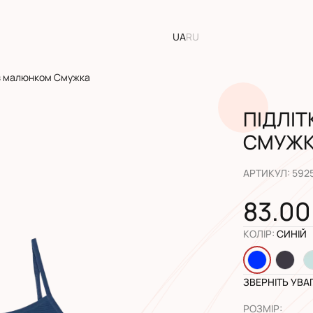
UA
RU
 з малюнком Смужка
ПІДЛІ
СМУЖ
АРТИКУЛ
:
592
83.00
КОЛІР
:
СИНІЙ
ЗВЕРНІТЬ УВА
РОЗМІР
: