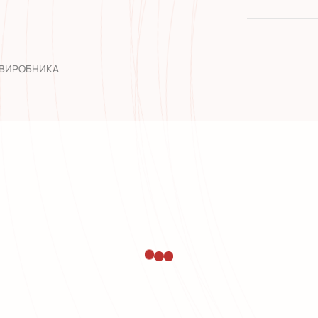
якість від
широкий а
досвід роб
 ВИРОБНИКА