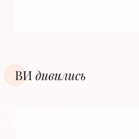
ВИ
дивилиcь