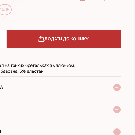
14/15
ДОДАТИ ДО КОШИКУ
топ
на тонких бретельках з малюнком.
 бавовна, 5% еластан.
А
ня Нової Пошти
стандарт
експресс
ри отриманні у поштовому відділенні
ий переказ
И