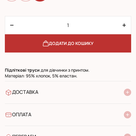
ДОДАТИ ДО КОШИКУ
Підліткові
труси
для дівчинки з принтом.
Матеріал: 95% хлопок, 5% еластан.
ДОСТАВКА
У відділення Нової Пошти
УкрПошта стандарт
УкрПошта експресс
ОПЛАТА
Готівкою при отриманні у поштовому відділенні
Банківський переказ