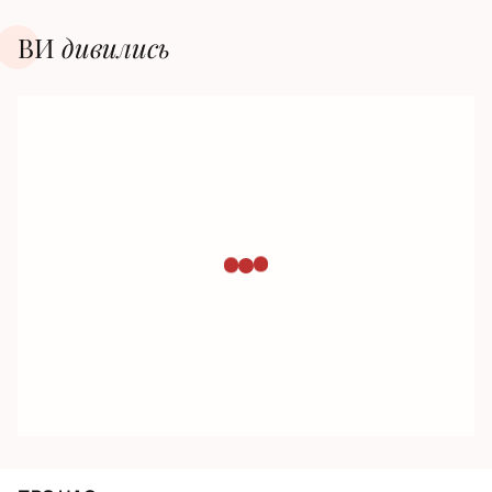
ВИ
дивилиcь