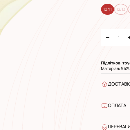
10/11
12/13
Підліткові
тру
Матеріал: 95%
ДОСТАВК
У відділен
УкрПошта 
УкрПошта 
ОПЛАТА
Готівкою п
Банківськ
ПЕРЕВАГ