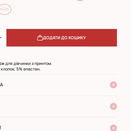
14/15
ДОДАТИ ДО КОШИКУ
си
для дівчинки з принтом.
 хлопок, 5% еластан.
А
ня Нової Пошти
стандарт
експресс
ри отриманні у поштовому відділенні
ий переказ
И