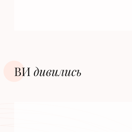
ВИ
дивилиcь