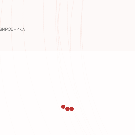
якість від
широкий а
досвід роб
 ВИРОБНИКА