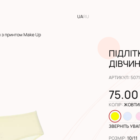
UA
RU
ки з принтом Make Up
ПІДЛІТ
ДІВЧИН
АРТИКУЛ
:
5071
75.00
КОЛІР
:
ЖОВТИ
ЗВЕРНІТЬ УВА
РОЗМІР
:
10/11