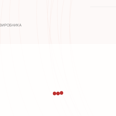
якість від
широкий а
досвід роб
 ВИРОБНИКА