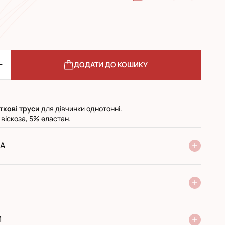
ДОДАТИ ДО КОШИКУ
іткові труси
для дівчинки однотонні.
віскоза, 5% еластан.
А
ня Нової Пошти
стандарт
експресс
ри отриманні у поштовому відділенні
ий переказ
И