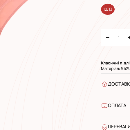
12/13
Класичні
п
ідл
Матеріал: 95% 
ДОСТАВК
У відділен
УкрПошта 
УкрПошта 
ОПЛАТА
Готівкою п
Банківськ
ПЕРЕВАГ