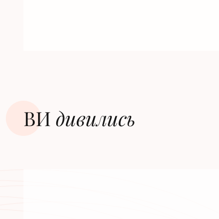
ВИ
дивилиcь