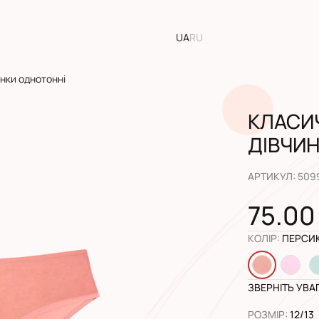
UA
RU
инки однотонні
КЛАСИЧ
ДІВЧИ
АРТИКУЛ
:
509
75.00
КОЛІР
:
ПЕРСИ
ЗВЕРНІТЬ УВА
РОЗМІР
:
12/13