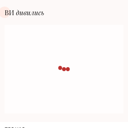
ВИ
дивилиcь