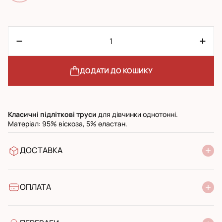
ДОДАТИ ДО КОШИКУ
Класичні
п
ідліткові труси
для дівчинки однотонні.
Матеріал: 95% віскоза, 5% еластан.
ДОСТАВКА
У відділення Нової Пошти
УкрПошта стандарт
УкрПошта експресс
ОПЛАТА
Готівкою при отриманні у поштовому відділенні
Банківський переказ