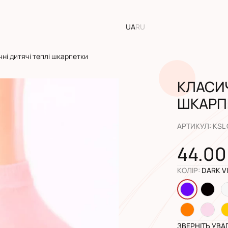
UA
RU
ні дитячі теплі шкарпетки
КЛАСИЧ
ШКАРП
АРТИКУЛ
:
KSL
44.00
КОЛІР
:
DARK V
ЗВЕРНІТЬ УВА