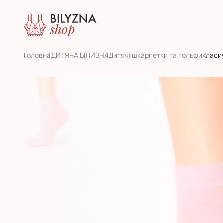
Головна
ДИТЯЧА БІЛИЗНА
Дитячі шкарпетки та гольфи
Класич