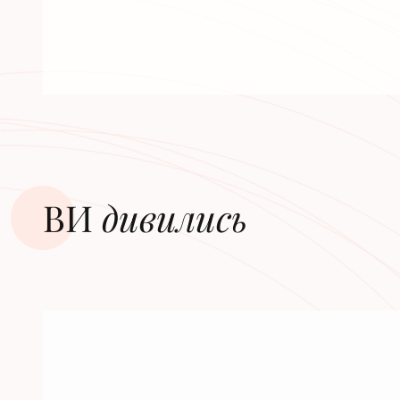
ВИ
дивилиcь