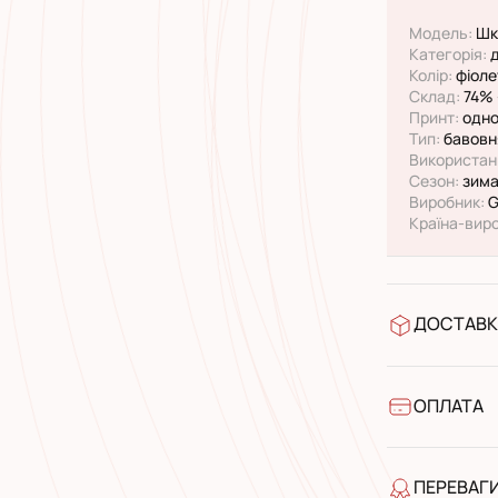
Модель:
Шк
Категорія:
д
Колір:
фіолет
Склад:
74% 
Принт:
одно
Тип:
бавовн
Використан
Сезон:
зима
Виробник:
G
Країна-вир
ДОСТАВК
У відділен
УкрПошта 
УкрПошта 
ОПЛАТА
Готівкою п
Банківськ
ПЕРЕВАГ