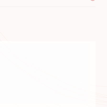
 виробника
сортимент
оти з 2005 року