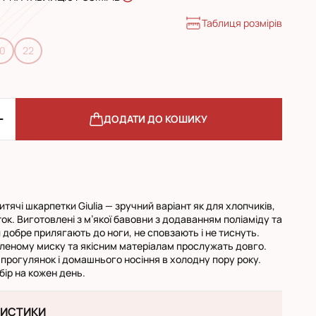
Таблиця розмірів
0
22
ДОДАТИ ДО КОШИКУ
итячі шкарпетки Giulia — зручний варіант як для хлопчиків,
аток. Виготовлені з м’якої бавовни з додаванням поліаміду та
 добре прилягають до ноги, не сповзають і не тиснуть.
леному миску та якісним матеріалам прослужать довго.
прогулянок і домашнього носіння в холодну пору року.
ір на кожен день.
РИСТИКИ