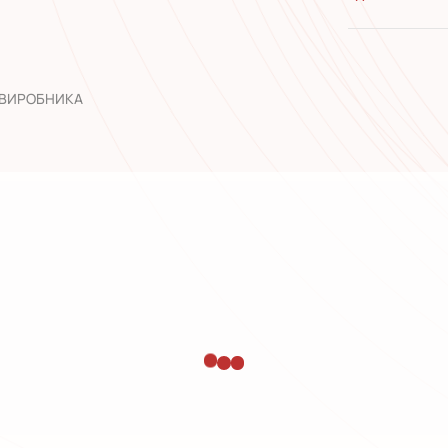
якість від
широкий а
досвід роб
 ВИРОБНИКА