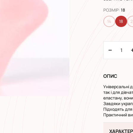
РОЗМІР
:
18
14
18
2
ОПИС
Універсальні д
так і для дівч
еластану, вони
Завдяки украп
Підходять для 
Практичний виб
ХАРАКТЕ