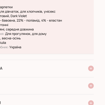
арпетки
ля дівчаток, для хлопчиків, унісекс
овий, Dark Violet
- бавовна, 22% - поліамід, 4% - еластан
тонні
яні, середня довжина
ня:
Для прогулянок, для дому
, весна-осінь
iulia
обник:
Україна
А
ня Нової Пошти
стандарт
експресс
ри отриманні у поштовому відділенні
ий переказ
И