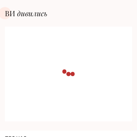
ВИ
дивилиcь