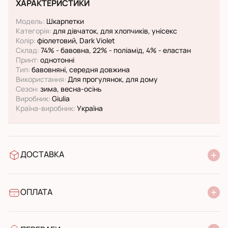
ХАРАКТЕРИСТИКИ
Модель:
Шкарпетки
Категорія:
для дівчаток, для хлопчиків, унісекс
Колір:
фіолетовий, Dark Violet
Склад:
74% - бавовна, 22% - поліамід, 4% - еластан
Принт:
однотонні
Тип:
бавовняні, середня довжина
Використання:
Для прогулянок, для дому
Сезон:
зима, весна-осінь
Виробник:
Giulia
Країна-виробник:
Україна
ДОСТАВКА
У відділення Нової Пошти
УкрПошта стандарт
УкрПошта експресс
ОПЛАТА
Готівкою при отриманні у поштовому відділенні
Банківський переказ