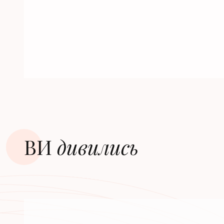
ВИ
дивилиcь