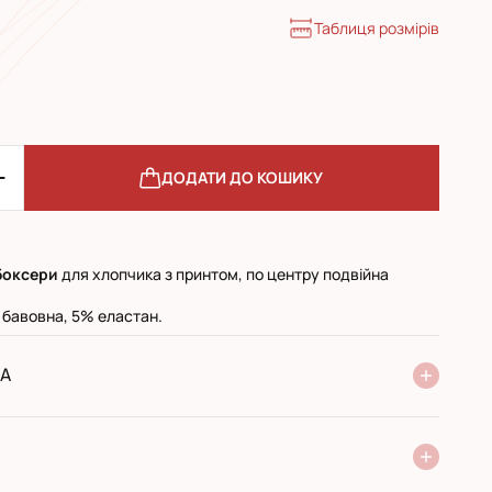
Таблиця розмірів
ДОДАТИ ДО КОШИКУ
боксери
для хлопчика з принтом, по центру подвійна
 бавовна, 5% еластан.
А
ня Нової Пошти
стандарт
експресс
ри отриманні у поштовому відділенні