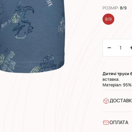
РОЗМІР
:
8/9
8/9
Дитячі труси 
вставка.
Матеріал: 95%
ДОСТАВК
У відділен
УкрПошта 
УкрПошта 
ОПЛАТА
Готівкою п