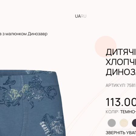
UA
RU
ка з малюнком Динозавр
ДИТЯЧІ
ХЛОПЧ
ДИНОЗ
АРТИКУЛ
:
758
113.0
КОЛІР
:
ТЕМНО
ЗВЕРНІТЬ УВА