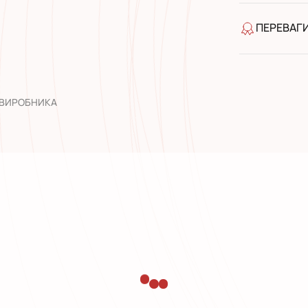
Банківськ
ПЕРЕВАГ
якість від
широкий а
досвід роб
 ВИРОБНИКА