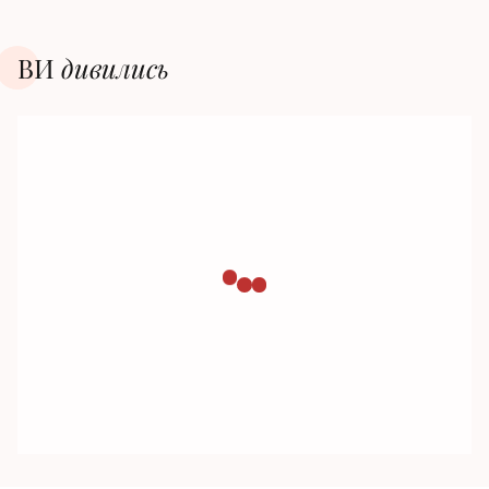
ВИ
дивилиcь