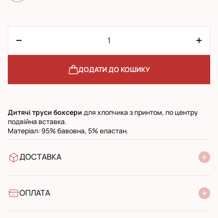
ДОДАТИ ДО КОШИКУ
Дитячі труси боксери
для хлопчика з принтом, по центру
подвійна вставка.
Матеріал: 95% бавовна, 5% еластан.
ДОСТАВКА
У відділення Нової Пошти
УкрПошта стандарт
УкрПошта експресс
ОПЛАТА
Готівкою при отриманні у поштовому відділенні
Банківський переказ