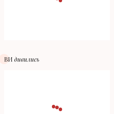
ВИ
дивилиcь