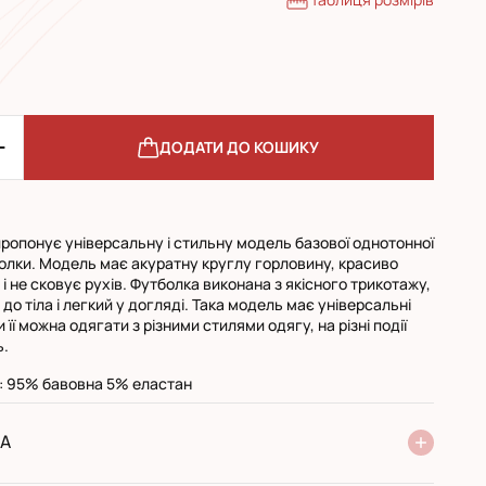
ДОДАТИ ДО КОШИКУ
ропонує універсальну і стильну модель базової однотонної
болки. Модель має акуратну круглу горловину, красиво
і і не сковує рухів. Футболка виконана з якісного трикотажу,
до тіла і легкий у догляді. Така модель має універсальні
и її можна одягати з різними стилями одягу, на різні події
ь.
: 95% бавовна 5% еластан
А
ня Нової Пошти