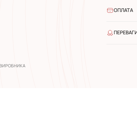
УкрПошта 
УкрПошта 
ОПЛАТА
Готівкою п
Банківськ
ПЕРЕВАГ
якість від
широкий а
досвід роб
 ВИРОБНИКА