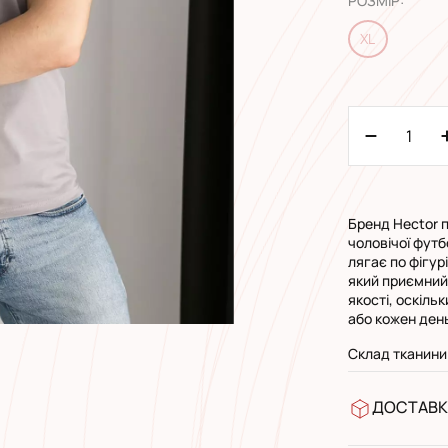
РОЗМІР
:
XL
Бренд Hector п
чоловічої фут
лягає по фігур
який приємний 
якості, оскільк
або кожен ден
Склад тканини
ДОСТАВК
У відділен