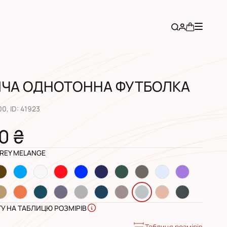
ІЧА ОДНОТОННА ФУТБОЛКА
00
, ID:
41923
0 ₴
GREY MELANGE
ГУ НА ТАБЛИЦЮ РОЗМІРІВ
Таблиця розмірів