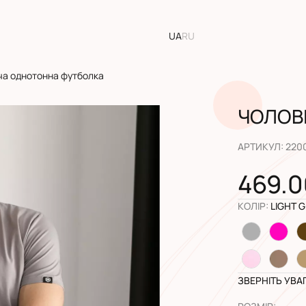
UA
RU
ча однотонна футболка
ЧОЛОВ
АРТИКУЛ
:
220
469.0
КОЛІР
:
LIGHT 
ЗВЕРНІТЬ УВА