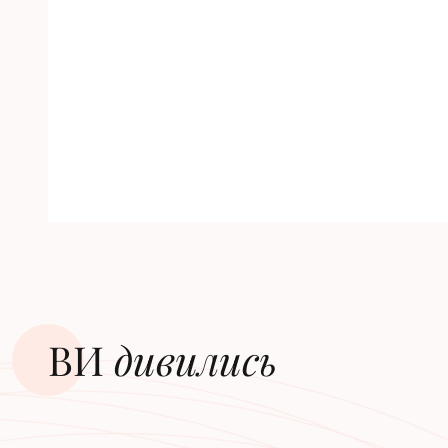
ВИ
дивилиcь