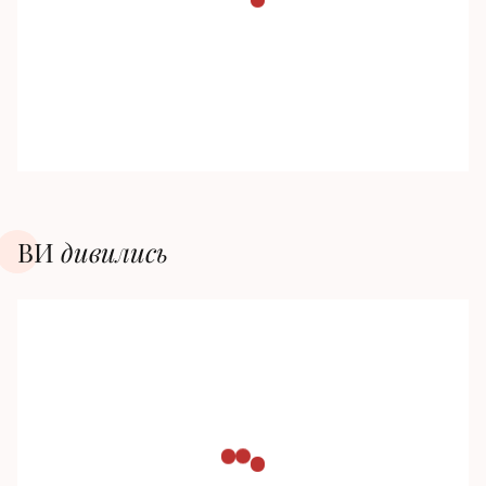
ВИ
дивилиcь