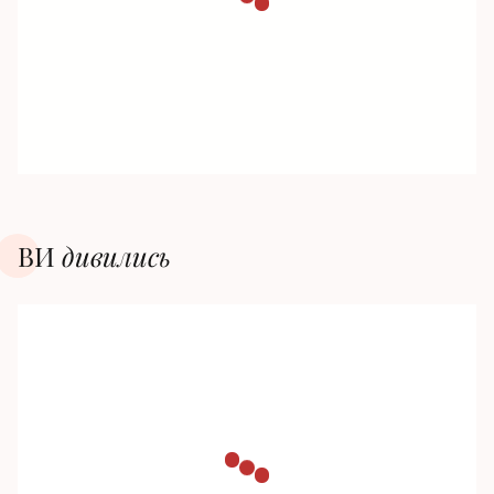
ВИ
дивилиcь