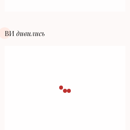
ВИ
дивилиcь