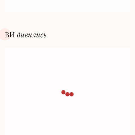
ВИ
дивилиcь