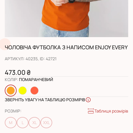
ЧОЛОВІЧА ФУТБОЛКА З НАПИСОМ ENJOY EVERY
АРТИКУЛ
:
40235
, ID:
42721
473.00 ₴
КОЛІР
:
ПОМАРАНЧЕВИЙ
ЗВЕРНІТЬ УВАГУ НА ТАБЛИЦЮ РОЗМІРІВ
Таблиця розмірів
РОЗМІР
:
M
L
XL
XXL