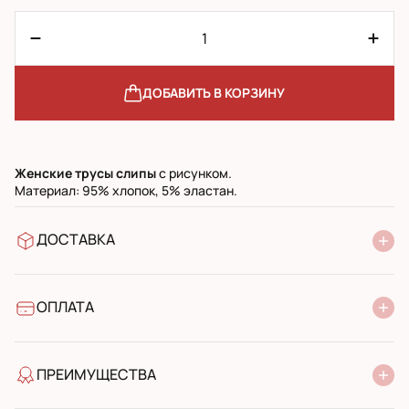
ДОБАВИТЬ В КОРЗИНУ
Женские трусы слипы
с рисунком.
Материал: 95% хлопок, 5% эластан.
ДОСТАВКА
В отделение Новой Почты
УкрПочта стандарт
УкрПочта экспресс
ОПЛАТА
Наличными при получении в почтовом отделении
Банковский перевод
ПРЕИМУЩЕСТВА
качество от производителя