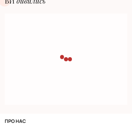
ВИ
дивилиcь
ПРО НАС