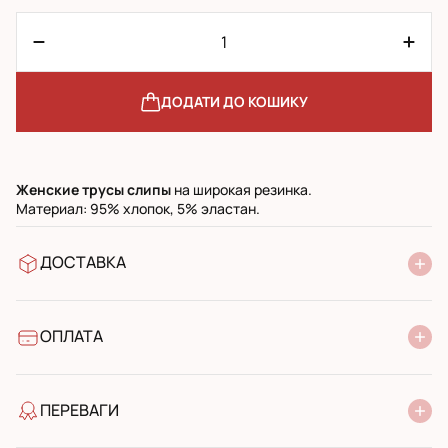
ДОДАТИ ДО КОШИКУ
Женские трусы слипы
на широкая резинка.
Материал: 95% хлопок, 5% эластан.
ДОСТАВКА
У відділення Нової Пошти
УкрПошта стандарт
УкрПошта експресс
ОПЛАТА
Готівкою при отриманні у поштовому відділенні
Банківський переказ
ПЕРЕВАГИ
якість від виробника