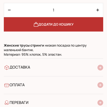
ДОДАТИ ДО КОШИКУ
Женские
трусы
стринги
низкая посадка по центру
маленький бантик.
Материал: 95% хлопок, 5% эластан.
ДОСТАВКА
У відділення Нової Пошти
УкрПошта стандарт
УкрПошта експресс
ОПЛАТА
Готівкою при отриманні у поштовому відділенні
Банківський переказ
ПЕРЕВАГИ