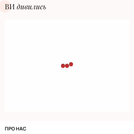
ВИ
дивилиcь
ПРО НАС