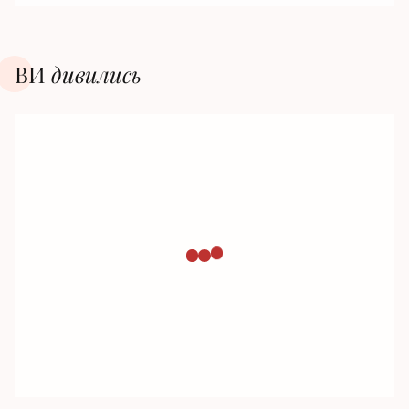
ВИ
дивилиcь