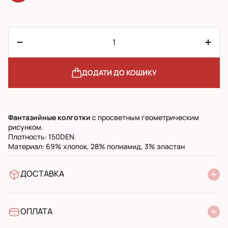
ДОДАТИ ДО КОШИКУ
Фантазийные колготки
с просветным геометрическим
рисунком.
Плотность: 150DEN.
Материал: 69% хлопок, 28% полиамид, 3% эластан
ДОСТАВКА
У відділення Нової Пошти
УкрПошта стандарт
УкрПошта експресс
ОПЛАТА
Готівкою при отриманні у поштовому відділенні