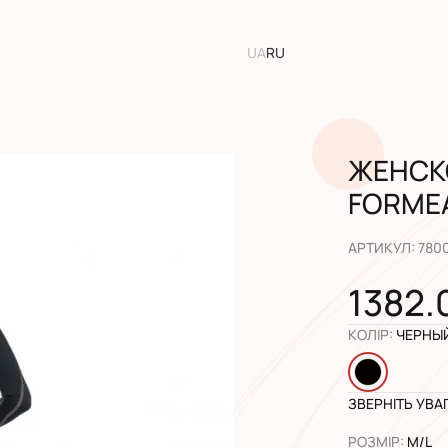
UA
RU
ЖЕНСК
FORME
АРТИКУЛ
:
780
1382.
КОЛІР
:
ЧЕРНЫ
ЗВЕРНІТЬ УВА
РОЗМІР
:
M/L