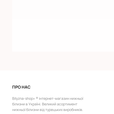
ПРО НАС
Bilyzna-shop» ® інтернет-магазин нижньої
білизни в Україні. Великий асортимент
нижньої білизни від турецьких виробників.