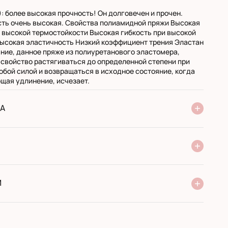
: более высокая прочность! Он долговечен и прочен.
ть очень высокая. Свойства полиамидной пряжи Высокая
 высокой термостойкости Высокая гибкость при высокой
ысокая эластичность Низкий коэффициент трения Эластан
вание, данное пряже из полиуретанового эластомера,
 свойство растягиваться до определенной степени при
юбой силой и возвращаться в исходное состояние, когда
щая удлинение, исчезает.
А
ня Нової Пошти
стандарт
експресс
ри отриманні у поштовому відділенні
ий переказ
И
 виробника
сортимент
оти з 2005 року