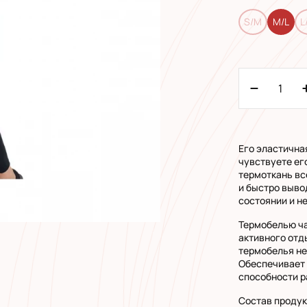
S/M
M/L
L
Его эластичная
чувствуете ег
термоткань все
и быстро выво
состоянии и н
Термобелью ча
активного отд
термобелья не
Обеспечивает
способности р
Состав продук