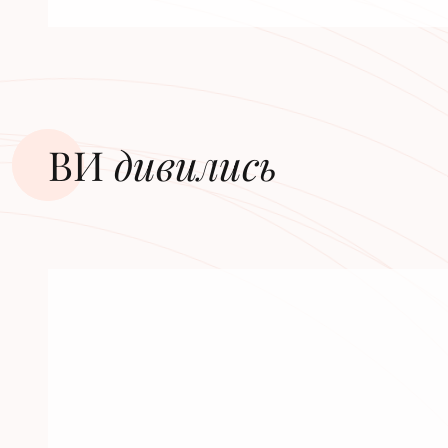
ВИ
дивилиcь