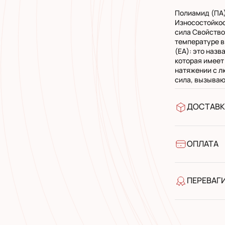
Полиамид (ПА)
Износостойкос
сила Свойство
температуре в
(EA): это наз
которая имеет
натяжении с л
сила, вызываю
ДОСТАВК
У відділен
УкрПошта 
УкрПошта 
ОПЛАТА
Готівкою п
Банківськ
ПЕРЕВАГ
якість від
широкий а
досвід роб