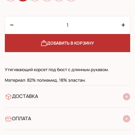
ДОБАВИТЬ В КОРЗИНУ
Утягивающий корсет под бюст с длинным рукавом.
Материал: 82% полиамид, 18% эластан.
ДОСТАВКА
В отделение Новой Почты
УкрПочта стандарт
УкрПочта экспресс
ОПЛАТА
Наличными при получении в почтовом отделении
Банковский перевод