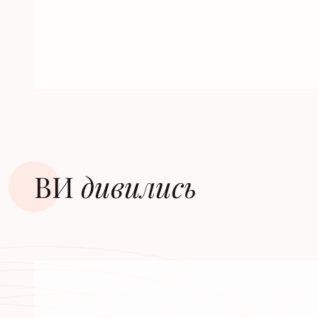
ВИ
дивилиcь