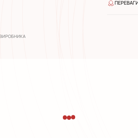
ПЕРЕВАГ
якість від
широкий а
досвід роб
 ВИРОБНИКА