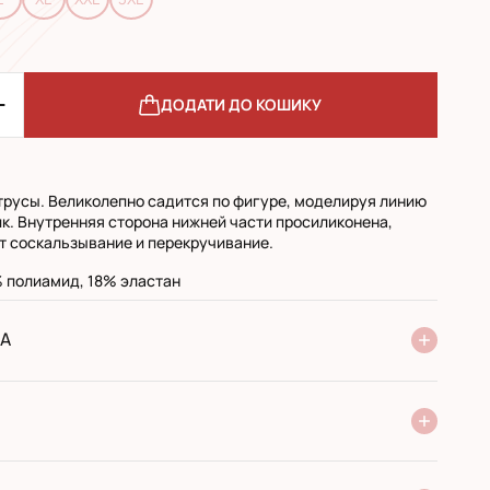
ДОДАТИ ДО КОШИКУ
русы. Великолепно садится по фигуре, моделируя линию
ик. Внутренняя сторона нижней части просиликонена,
 соскальзывание и перекручивание.
 полиамид, 18% эластан
А
ня Нової Пошти
стандарт
експресс
ри отриманні у поштовому відділенні
ий переказ