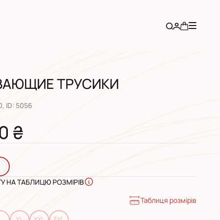
ВАЮЩИЕ ТРУСИКИ
0
, ID:
5056
0 ₴
ГУ НА ТАБЛИЦЮ РОЗМІРІВ
Таблиця розмірів
L
XL
XXL
3XL