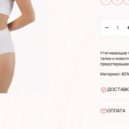
Утягивающие т
талии и живот
предотвращает
Материал: 82%
ДОСТАВК
У відділен
УкрПошта 
УкрПошта 
ОПЛАТА
Готівкою п
Банківськ