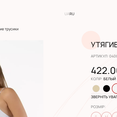
UA
RU
ие трусики
УТЯГИ
АРТИКУЛ
:
040
422.0
КОЛІР
:
БЕЛЫЙ
ЗВЕРНІТЬ УВА
РОЗМІР
:
S
M