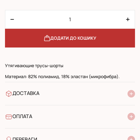
ДОДАТИ ДО КОШИКУ
Утягивающие трусы-шорты
Материал: 82% полиамид, 18% эластан (микрофибра).
ДОСТАВКА
У відділення Нової Пошти
УкрПошта стандарт
УкрПошта експресс
ОПЛАТА
Готівкою при отриманні у поштовому відділенні
Банківський переказ
ПЕРЕВАГИ