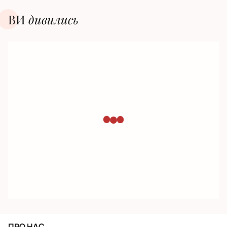
ВИ
дивилиcь
ПРО НАС