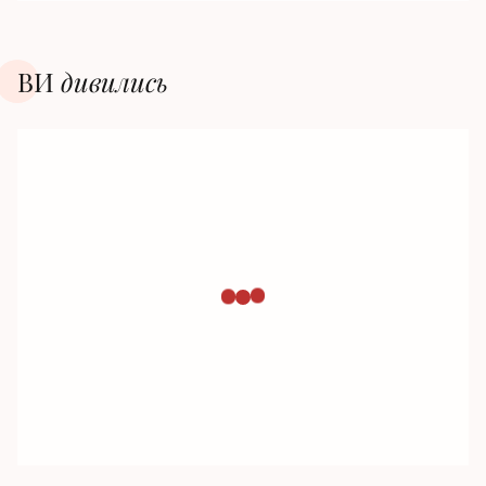
ВИ
дивилиcь