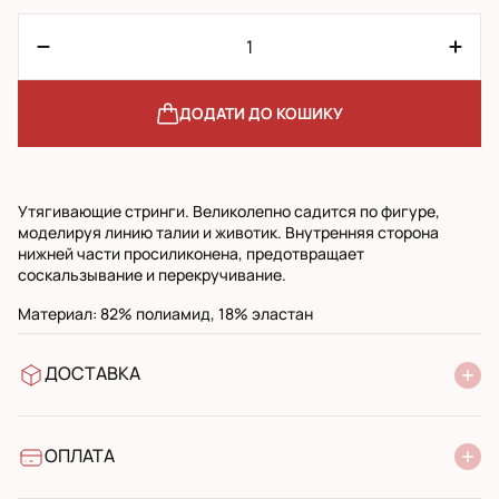
ДОДАТИ ДО КОШИКУ
Утягивающие стринги. Великолепно садится по фигуре,
моделируя линию талии и животик. Внутренняя сторона
нижней части просиликонена, предотвращает
соскальзывание и перекручивание.
Материал: 82% полиамид, 18% эластан
ДОСТАВКА
У відділення Нової Пошти
УкрПошта стандарт
УкрПошта експресс
ОПЛАТА
Готівкою при отриманні у поштовому відділенні