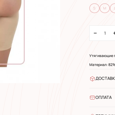
S
M
Утягивающие 
Материал: 82%
ДОСТАВК
В отделен
УкрПочта 
УкрПочта 
ОПЛАТА
Наличными
Банковски