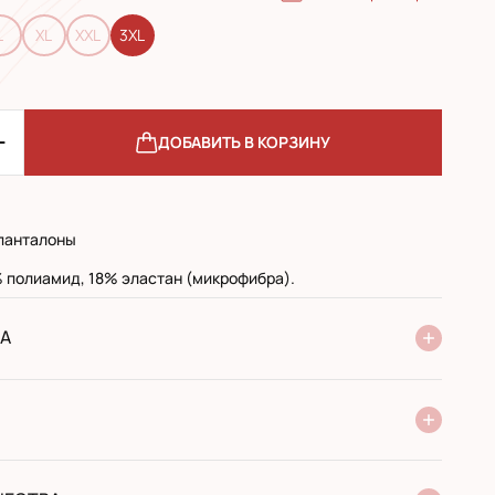
L
XL
XXL
3XL
ДОБАВИТЬ В КОРЗИНУ
панталоны
 полиамид, 18% эластан (микрофибра).
А
ие Новой Почты
стандарт
экспресс
 при получении в почтовом отделении
й перевод