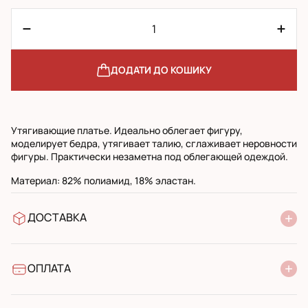
ДОДАТИ ДО КОШИКУ
Утягивающие платье. Идеально облегает фигуру,
моделирует бедра, утягивает талию, сглаживает неровности
фигуры. Практически незаметна под облегающей одеждой.
Материал: 82% полиамид, 18% эластан.
ДОСТАВКА
У відділення Нової Пошти
УкрПошта стандарт
УкрПошта експресс
ОПЛАТА
Готівкою при отриманні у поштовому відділенні
Банківський переказ