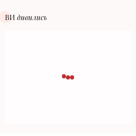
ВИ
дивилиcь