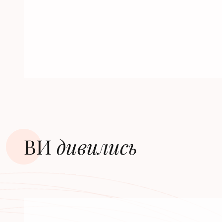
ВИ
дивилиcь