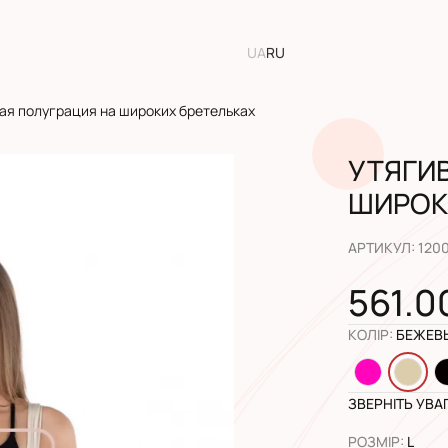
UA
RU
я полуграция на широких бретельках
УТЯГИ
ШИРОК
АРТИКУЛ
:
120
561.0
КОЛІР
:
БЕЖЕВ
ЗВЕРНІТЬ УВА
РОЗМІР
:
L