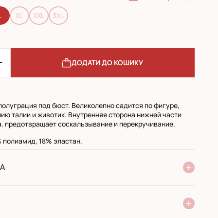
L
XL
XXL
3XL
ДОДАТИ ДО КОШИКУ
олуграция под бюст. Великолепно садится по фигуре,
ию талии и животик. Внутренняя сторона нижней части
, предотвращает соскальзывание и перекручивание.
 полиамид, 18% эластан.
А
ня Нової Пошти
стандарт
експресс
ри отриманні у поштовому відділенні