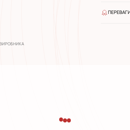
Банківськ
ПЕРЕВАГ
якість від
широкий а
досвід роб
 ВИРОБНИКА