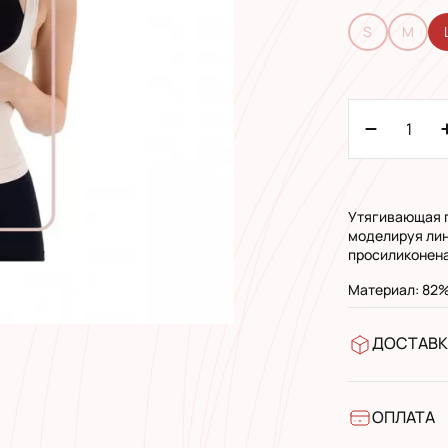
S
M
Утягивающая п
моделируя лин
просиликонена
Материал: 82%
ДОСТАВК
У відділен
УкрПошта 
УкрПошта 
ОПЛАТА
Готівкою п