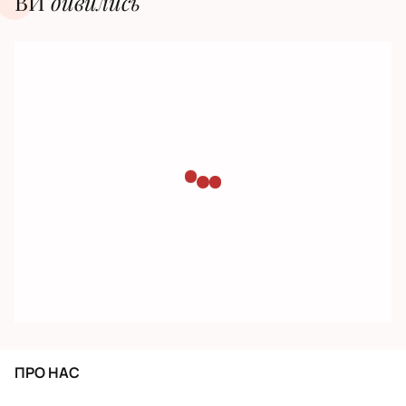
ВИ
дивилиcь
ПРО НАС