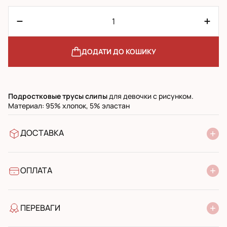
ДОДАТИ ДО КОШИКУ
Подростковые трусы слипы
для девочки с рисунком.
Материал: 95% хлопок, 5% эластан
ДОСТАВКА
У відділення Нової Пошти
УкрПошта стандарт
УкрПошта експресс
ОПЛАТА
Готівкою при отриманні у поштовому відділенні
Банківський переказ
ПЕРЕВАГИ
якість від виробника