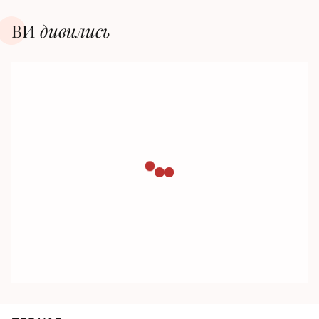
ВИ
дивилиcь